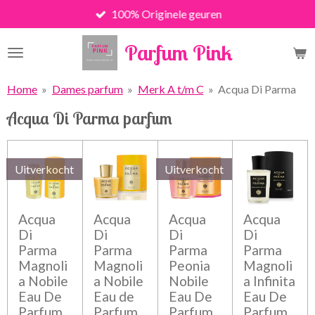
100% Originele geuren
Ga
direct
Parfum Pink
naar
de
hoofdinhoud
Home
»
Dames parfum
»
Merk A t/m C
»
Acqua Di Parma
Acqua Di Parma parfum
Uitverkocht
Uitverkocht
Acqua
Acqua
Acqua
Acqua
Di
Di
Di
Di
Parma
Parma
Parma
Parma
Magnoli
Magnoli
Peonia
Magnoli
a Nobile
a Nobile
Nobile
a Infinita
Eau De
Eau de
Eau De
Eau De
Parfum
Parfum
Parfum
Parfum