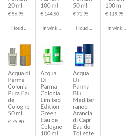
20 ml
100 ml
50 ml
100 ml
€ 56,95
€ 144,50
€ 71,95
€ 119,95
Houd mij op de hoogte
In winkelwagen
Houd mij op de hoogte
In winkelwag
Acqua di
Acqua
Acqua
Parma
Di
Di
Colonia
Parma
Parma
Pura Eau
Colonia
Blu
de
Limited
Mediter
Cologne
Edition
raneo
50 ml
Green
Arancia
Eau de
di Capri
€ 75,90
Cologne
Eau de
100 ml
Toilette