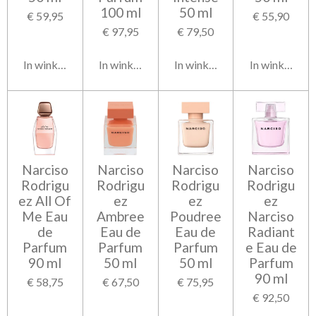
100 ml
50 ml
€ 59,95
€ 55,90
€ 97,95
€ 79,50
In winkelwagen
In winkelwagen
In winkelwagen
In winkelwag
Narciso
Narciso
Narciso
Narciso
Rodrigu
Rodrigu
Rodrigu
Rodrigu
ez All Of
ez
ez
ez
Me Eau
Ambree
Poudree
Narciso
de
Eau de
Eau de
Radiant
Parfum
Parfum
Parfum
e Eau de
90 ml
50 ml
50 ml
Parfum
90 ml
€ 58,75
€ 67,50
€ 75,95
€ 92,50