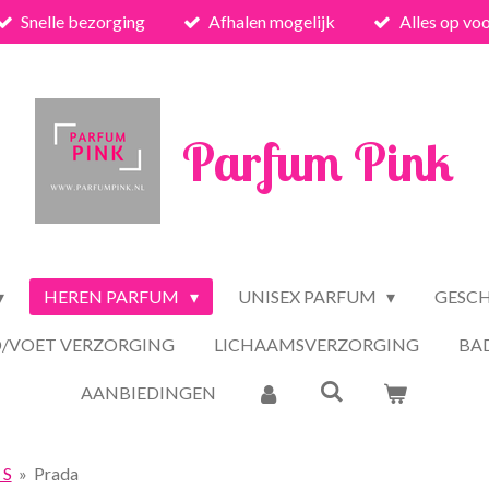
Snelle bezorging
Afhalen mogelijk
Alles op vo
Parfum Pink
HEREN PARFUM
UNISEX PARFUM
GESC
/VOET VERZORGING
LICHAAMSVERZORGING
BA
AANBIEDINGEN
 S
»
Prada