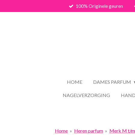
100% Originele geuren
Ga
direct
naar
de
hoofdinhoud
HOME
DAMES PARFUM
NAGELVERZORGING
HAND
Home
»
Heren parfum
»
Merk M t/m