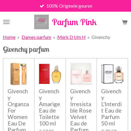
100% Originele geuren
Ga
direct
Parfum Pink
naar
de
hoofdinhoud
Home
»
Dames parfum
»
Merk D t/m H
»
Givenchy
Givenchy parfum
Givench
Givench
Givench
Givench
y
y
y
y
Organza
Amarige
Irresista
L'Interdi
For
Eau de
ble Rose
t Eau de
Women
Toilette
Velvet
Parfum
Eau De
100 ml
Eau de
50 ml
Parfum
Parfum