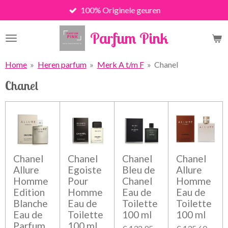
100% Originele geuren
Ga
direct
Parfum Pink
naar
de
hoofdinhoud
Home
»
Heren parfum
»
Merk A t/m F
»
Chanel
Chanel
Chanel
Chanel
Chanel
Chanel
Allure
Egoiste
Bleu de
Allure
Homme
Pour
Chanel
Homme
Edition
Homme
Eau de
Eau de
Blanche
Eau de
Toilette
Toilette
Eau de
Toilette
100 ml
100 ml
Parfum
100 ml