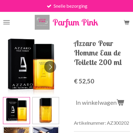
Snelle bezorging
Ga
direct
Parfum Pink
naar
de
hoofdinhoud
Azzaro Pour
Homme Eau de
Toilette 200 ml
€ 52,50
In winkelwagen
Artikelnummer:
AZ300202