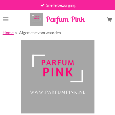
Snelle bezorging
Ga
direct
Parfum Pink
naar
de
hoofdinhoud
Home
»
Algemene voorwaarden