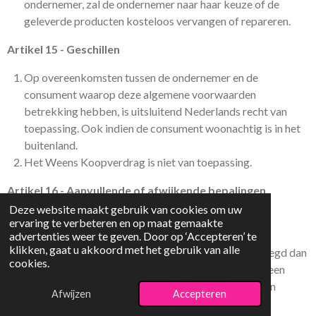
ondernemer, zal de ondernemer naar haar keuze of de
geleverde producten kosteloos vervangen of repareren.
Artikel 15 - Geschillen
Op overeenkomsten tussen de ondernemer en de
consument waarop deze algemene voorwaarden
betrekking hebben, is uitsluitend Nederlands recht van
toepassing. Ook indien de consument woonachtig is in het
buitenland.
Het Weens Koopverdrag is niet van toepassing.
Artikel 16 - Aanvullende of afwijkende bepalingen
Deze website maakt gebruik van cookies om uw
Aanvullende dan wel van deze algemene voorwaarden
ervaring te verbeteren en op maat gemaakte
afwijkende bepalingen mogen niet ten nadele van de
advertenties weer te geven. Door op ‘Accepteren’ te
klikken, gaat u akkoord met het gebruik van alle
consument zijn en dienen schriftelijk te worden vastgelegd dan
cookies.
wel op zodanige wijze dat deze door de consument op een
toegankelijke manier kunnen worden opgeslagen op een
Afwijzen
Accepteren
duurzame gegevensdrager.