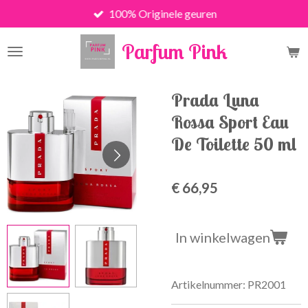
100% Originele geuren
Ga
direct
Parfum Pink
naar
de
hoofdinhoud
Prada Luna
Rossa Sport Eau
De Toilette 50 ml
€ 66,95
In winkelwagen
Artikelnummer:
PR2001