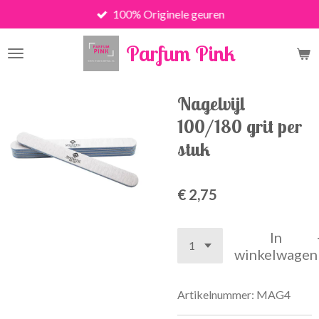
100% Originele geuren
Ga
direct
Parfum Pink
naar
de
hoofdinhoud
Nagelvijl
100/180 grit per
stuk
€ 2,75
In
winkelwagen
Artikelnummer:
MAG4