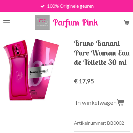
100% Originele geuren
Ga
direct
Parfum Pink
naar
de
hoofdinhoud
Bruno Banani
Pure Woman Eau
de Toilette 30 ml
€ 17,95
In winkelwagen
Artikelnummer:
BB0002