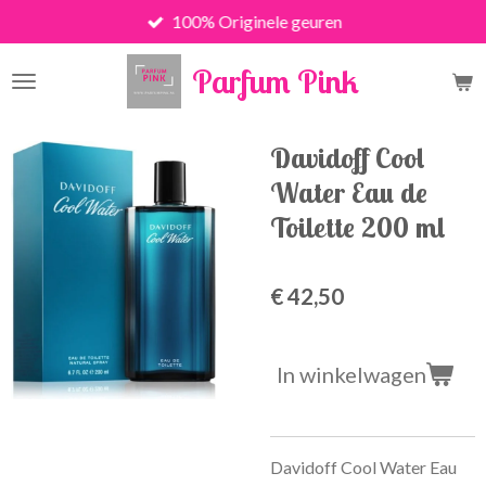
100% Originele geuren
Ga
direct
Parfum Pink
naar
de
hoofdinhoud
Davidoff Cool
Water Eau de
Toilette 200 ml
€ 42,50
In winkelwagen
Davidoff Cool Water Eau