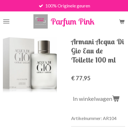
100% Originele geuren
Ga
direct
Parfum Pink
naar
de
hoofdinhoud
Armani Acqua Di
Gio Eau de
Toilette 100 ml
€ 77,95
In winkelwagen
Artikelnummer:
AR104