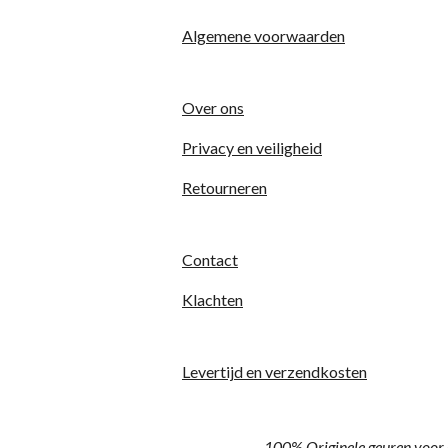
:
r
r
r
r
0
Algemene voorwaarden
e
e
e
e
s
t
n
n
n
n
e
Over ons
r
Privacy en veiligheid
r
e
Retourneren
n
Contact
Klachten
Levertijd en verzendkosten
100% Originele geuren voor 