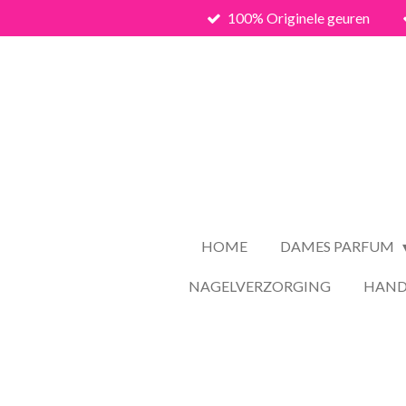
100% Originele geuren
Ga
direct
naar
de
hoofdinhoud
HOME
DAMES PARFUM
NAGELVERZORGING
HAND