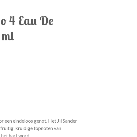
No 4 Eau De
 ml
or een eindeloos genot. Het Jil Sander
fruitig, kruidige topnoten van
 het hart word