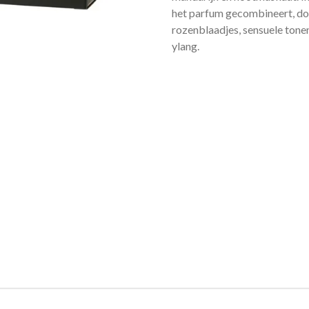
het
parfum
gecombineert, doo
rozenblaadjes, sensuele tone
ylang.