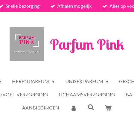
Snelle bezorging
Afhalen mogelijk
Alles op vo
Parfum Pink
HEREN PARFUM
UNISEX PARFUM
GESC
/VOET VERZORGING
LICHAAMSVERZORGING
BA
AANBIEDINGEN