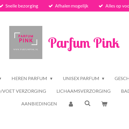
Snelle bezorging
Afhalen mogelijk
Alles op vo
Parfum Pink
HEREN PARFUM
UNISEX PARFUM
GESC
/VOET VERZORGING
LICHAAMSVERZORGING
BA
AANBIEDINGEN