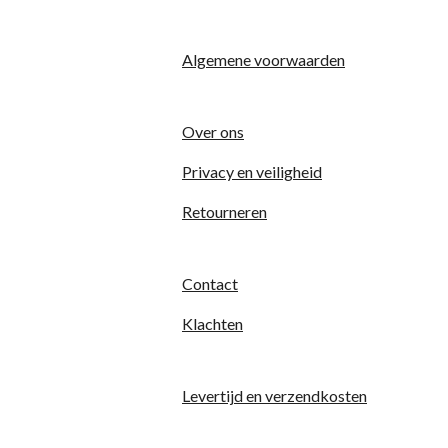
n
g
r
r
r
r
r
:
r
r
r
r
0
Algemene voorwaarden
e
e
e
e
s
t
n
n
n
n
e
Over ons
r
Privacy en veiligheid
r
e
Retourneren
n
Contact
Klachten
Levertijd en verzendkosten