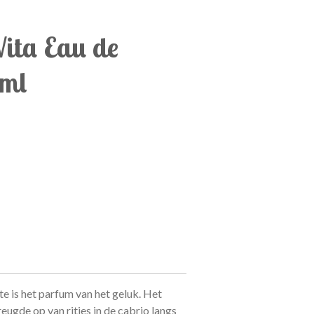
Vita Eau de
 ml
te is het parfum van het geluk. Het
eugde op van ritjes in de cabrio langs