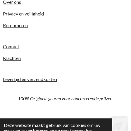
Over ons
e
e
e
e
s
t
Privacy en veiligheid
n
n
n
n
e
Retourneren
r
r
e
Contact
n
Klachten
Levertijd en verzendkosten
100% Originele geuren voor concurrerende prijzen.
Deze website maakt gebruik van cookies om uw
ervaring te verbeteren en op maat gemaakte