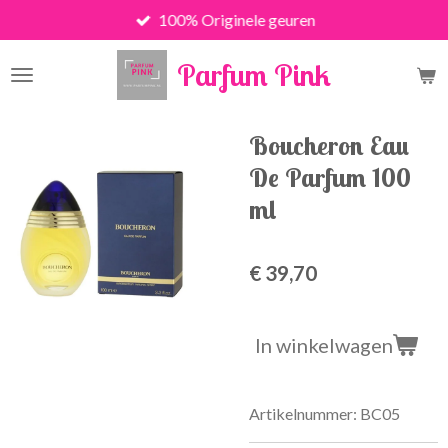
100% Originele geuren
Ga
direct
Parfum Pink
naar
de
hoofdinhoud
Boucheron Eau
De Parfum 100
ml
€ 39,70
In winkelwagen
Artikelnummer:
BC05