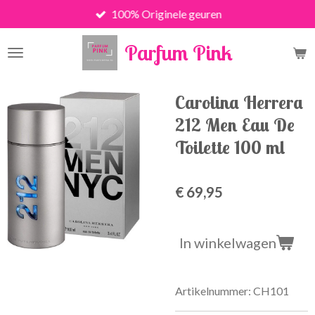
100% Originele geuren
Ga
direct
Parfum Pink
naar
de
hoofdinhoud
Carolina Herrera
212 Men Eau De
Toilette 100 ml
€ 69,95
In winkelwagen
Artikelnummer:
CH101