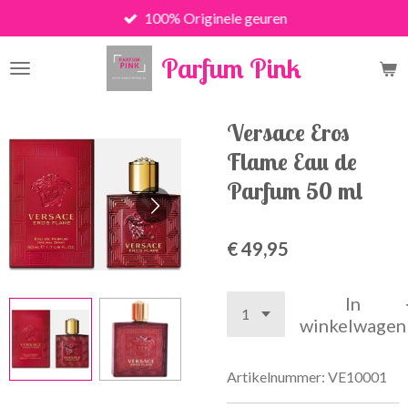
100% Originele geuren
Ga
direct
Parfum Pink
naar
de
hoofdinhoud
Versace Eros
Flame Eau de
Parfum 50 ml
€ 49,95
In
winkelwagen
Artikelnummer:
VE10001