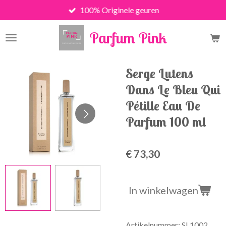
100% Originele geuren
Ga
direct
Parfum Pink
naar
de
hoofdinhoud
Serge Lutens
Dans Le Bleu Qui
Pétille Eau De
Parfum 100 ml
€ 73,30
In winkelwagen
Artikelnummer:
SL1002