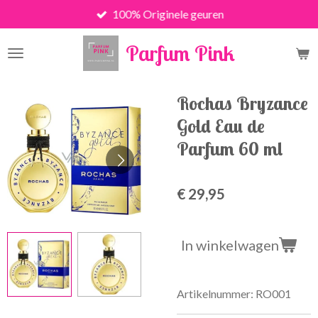
100% Originele geuren
Ga
direct
Parfum Pink
naar
de
hoofdinhoud
Rochas Bryzance
Gold Eau de
Parfum 60 ml
€ 29,95
In winkelwagen
Artikelnummer:
RO001