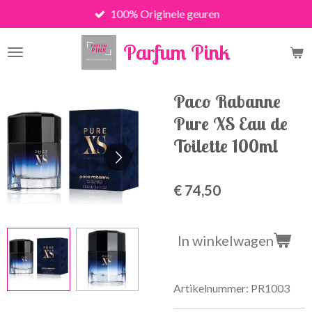
100% Originele geuren
Ga
direct
Parfum Pink
naar
de
hoofdinhoud
Paco Rabanne
Pure XS Eau de
Toilette 100ml
€ 74,50
In winkelwagen
Artikelnummer:
PR1003