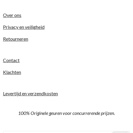
r
r
r
r
r
:
r
r
r
r
0
Over ons
e
e
e
e
s
t
Privacy en veiligheid
n
n
n
n
e
Retourneren
r
r
e
Contact
n
Klachten
Levertijd en verzendkosten
100% Originele geuren voor concurrerende prijzen.