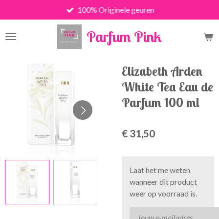
100% Originele geuren
Ga
direct
Parfum Pink
naar
de
hoofdinhoud
Elizabeth Arden
White Tea Eau de
Parfum 100 ml
€ 31,50
Laat het me weten
wanneer dit product
weer op voorraad is.