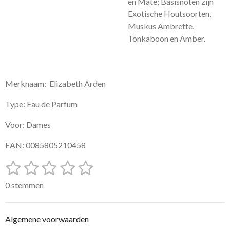
en Mate; Basisnoten zijn
Exotische Houtsoorten,
Muskus Ambrette,
Tonkaboon en Amber.
Merknaam: Elizabeth Arden
Type: Eau de Parfum
Voor: Dames
EAN: 0085805210458
1
2
3
4
5
S
R
t
a
s
s
s
s
s
e
0 stemmen
t
m
t
t
t
t
t
i
m
e
e
e
e
e
e
n
Algemene voorwaarden
n
g