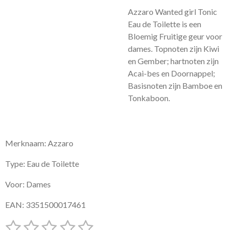
Azzaro Wanted girl Tonic
Eau de Toilette is een
Bloemig Fruitige geur voor
dames.
Topnoten zijn Kiwi
en Gember; hartnoten zijn
Acai-bes en Doornappel;
Basisnoten zijn Bamboe en
Tonkaboon.
Merknaam: Azzaro
Type: Eau de Toilette
Voor: Dames
EAN: 3351500017461
1
2
3
4
5
S
R