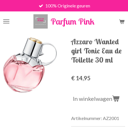
100% Originele geuren
Ga
direct
Parfum Pink
naar
de
hoofdinhoud
Azzaro Wanted
girl Tonic Eau de
Toilette 30 ml
€ 14,95
In winkelwagen
Artikelnummer:
AZ2001