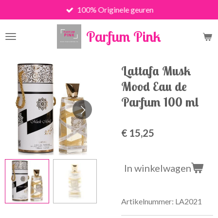
100% Originele geuren
Ga
direct
Parfum Pink
naar
de
hoofdinhoud
Lattafa Musk
Mood Eau de
Parfum 100 ml
€ 15,25
In winkelwagen
Artikelnummer:
LA2021