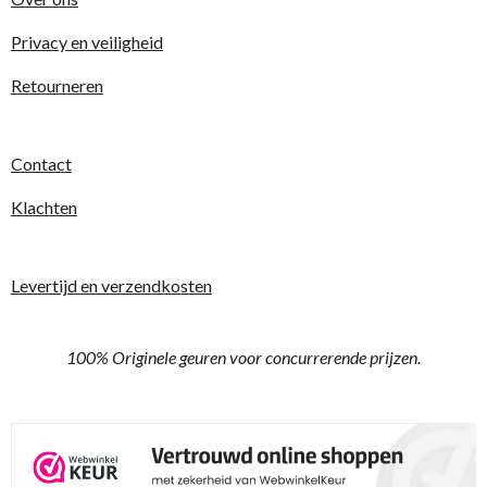
e
e
e
e
s
t
Privacy en veiligheid
n
n
n
n
e
Retourneren
r
r
e
Contact
n
Klachten
Levertijd en verzendkosten
100% Originele geuren voor concurrerende prijzen.