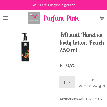
100% Originele geuren
Ga
direct
Parfum Pink
naar
de
hoofdinhoud
BO.nail Hand en
body lotion Peach
250 ml
€ 10,95
In
winkelwagen
Artikelnummer:
BN12302