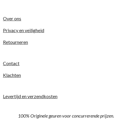
g
r
r
r
r
r
:
r
r
r
r
5
Over ons
e
e
e
e
s
t
Privacy en veiligheid
n
n
n
n
e
Retourneren
r
r
e
Contact
n
Klachten
Levertijd en verzendkosten
100% Originele geuren voor concurrerende prijzen.