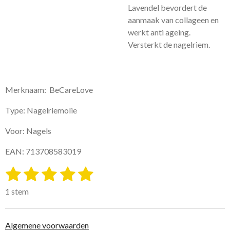
Lavendel bevordert de
aanmaak van collageen en
werkt anti ageing.
Versterkt de nagelriem.
Merknaam: BeCareLove
Type: Nagelriemolie
Voor: Nagels
EAN: 713708583019
1
2
3
4
5
S
R
t
a
s
s
s
s
s
e
1 stem
t
m
t
t
t
t
t
i
m
e
e
e
e
e
e
n
Algemene voorwaarden
n