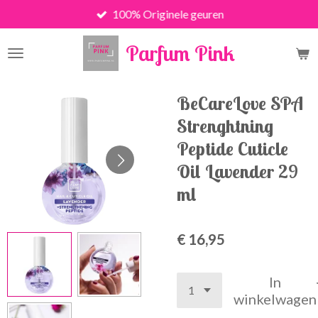
100% Originele geuren
Ga
direct
Parfum Pink
naar
de
hoofdinhoud
BeCareLove SPA
Strenghtning
Peptide Cuticle
Oil Lavender 29
ml
€ 16,95
In
winkelwagen