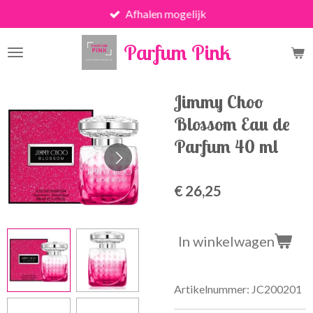
Afhalen mogelijk
Ga
direct
Parfum Pink
naar
de
hoofdinhoud
Jimmy Choo
Blossom Eau de
Parfum 40 ml
€ 26,25
In winkelwagen
Artikelnummer:
JC200201