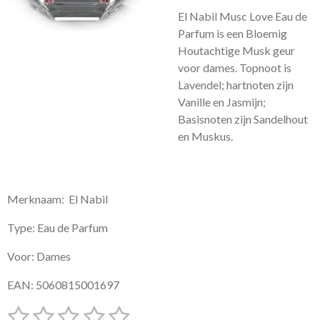
El Nabil Musc Love Eau de
Parfum is een Bloemig
Houtachtige Musk geur
voor dames. Topnoot is
Lavendel; hartnoten zijn
Vanille en Jasmijn;
Basisnoten zijn Sandelhout
en Muskus.
Merknaam: El Nabil
Type: Eau de Parfum
Voor: Dames
EAN: 5060815001697
1
2
3
4
5
S
R