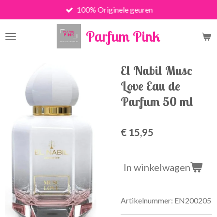
100% Originele geuren
Ga
direct
Parfum Pink
naar
de
hoofdinhoud
El Nabil Musc
Love Eau de
Parfum 50 ml
€ 15,95
In winkelwagen
Artikelnummer:
EN200205