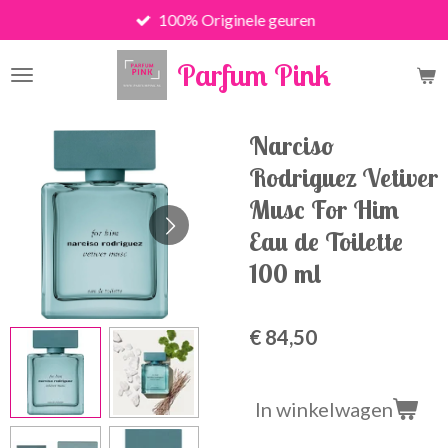
100% Originele geuren
Ga
direct
Parfum Pink
naar
de
hoofdinhoud
Narciso
Rodriguez Vetiver
Musc For Him
Eau de Toilette
100 ml
€ 84,50
In winkelwagen