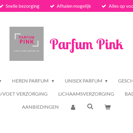
Snelle bezorging
Afhalen mogelijk
Alles op vo
Parfum Pink
HEREN PARFUM
UNISEX PARFUM
GESC
/VOET VERZORGING
LICHAAMSVERZORGING
BA
AANBIEDINGEN