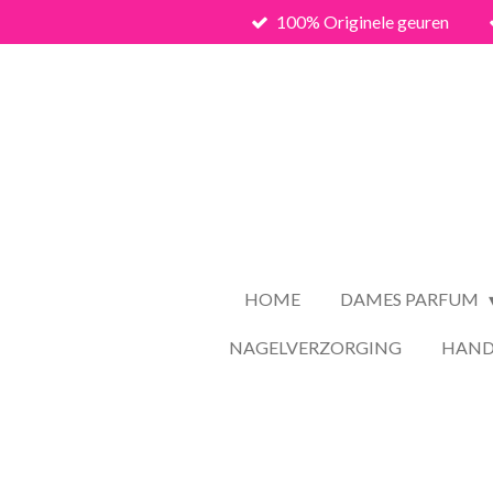
100% Originele geuren
Ga
direct
naar
de
hoofdinhoud
HOME
DAMES PARFUM
NAGELVERZORGING
HAND