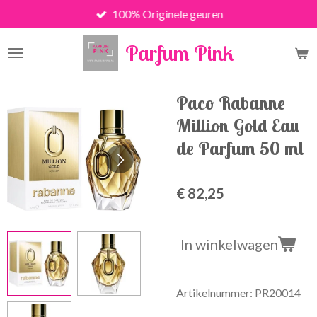
100% Originele geuren
Ga
direct
Parfum Pink
naar
de
hoofdinhoud
Paco Rabanne
Million Gold Eau
de Parfum 50 ml
€ 82,25
In winkelwagen
Artikelnummer:
PR20014