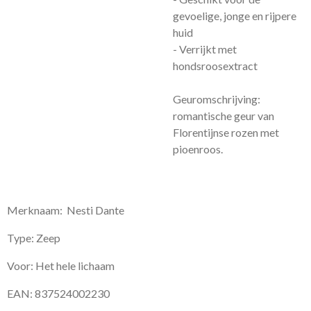
gevoelige, jonge en rijpere
huid
- Verrijkt met
hondsroosextract
Geuromschrijving:
romantische geur van
Florentijnse rozen met
pioenroos.
Merknaam: Nesti Dante
Type: Zeep
Voor: Het hele lichaam
EAN:
837524002230