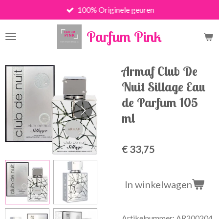
100% Originele geuren
Ga
direct
Parfum Pink
naar
de
hoofdinhoud
Armaf Club De
Nuit Sillage Eau
de Parfum 105
ml
€ 33,75
In winkelwagen
Artikelnummer:
AR200204