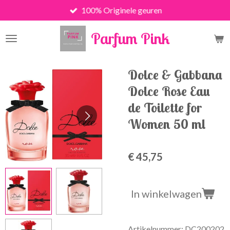
100% Originele geuren
Ga
direct
Parfum Pink
naar
de
hoofdinhoud
Dolce & Gabbana
Dolce Rose Eau
de Toilette for
Women 50 ml
€ 45,75
In winkelwagen
Artikelnummer:
DC200202