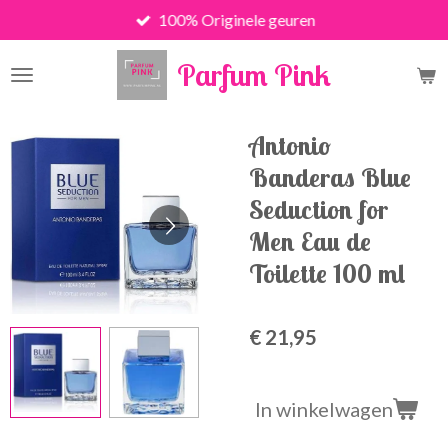
100% Originele geuren
Ga
direct
Parfum Pink
naar
de
hoofdinhoud
Antonio
Banderas Blue
Seduction for
Men Eau de
Toilette 100 ml
€ 21,95
In winkelwagen