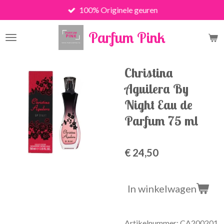
100% Originele geuren
Ga
direct
Parfum Pink
naar
de
hoofdinhoud
Christina
Aguilera By
Night Eau de
Parfum 75 ml
€ 24,50
In winkelwagen
Artikelnummer:
CA200201