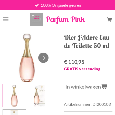
100% Originele geuren
Ga
direct
Parfum Pink
naar
de
hoofdinhoud
Dior J'Adore Eau
de Toilette 50 ml
€ 110,95
GRATIS verzending
In winkelwagen
Artikelnummer:
DI200103