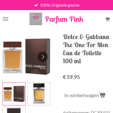
100% Originele geuren
Ga
direct
Parfum Pink
naar
de
hoofdinhoud
Dolce & Gabbana
The One For Men
Eau de Toilette
100 ml
€ 59,95
In winkelwagen
Artikelnummer:
DC300101