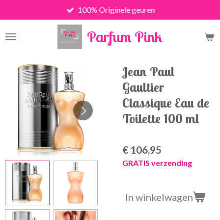
100% Originele geuren
Ga
direct
Parfum Pink
naar
de
hoofdinhoud
Jean Paul
Gaultier
Classique Eau de
Toilette 100 ml
€ 106,95
GRATIS verzending
In winkelwagen