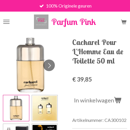
100% Originele geuren
Ga
direct
Parfum Pink
naar
de
hoofdinhoud
Cacharel Pour
L'Homme Eau de
Toilette 50 ml
€ 39,85
In winkelwagen
Artikelnummer:
CA300102