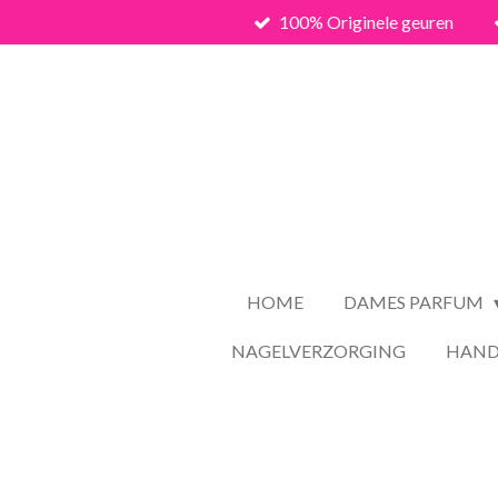
100% Originele geuren
Ga
direct
naar
de
hoofdinhoud
HOME
DAMES PARFUM
NAGELVERZORGING
HAND