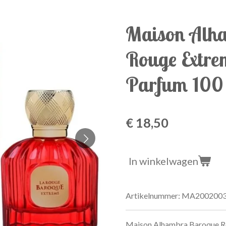
Maison Alh
Rouge Extre
Parfum 100
€ 18,50
In winkelwagen
Artikelnummer:
MA200200
Maison Alhambra Baroque Ro