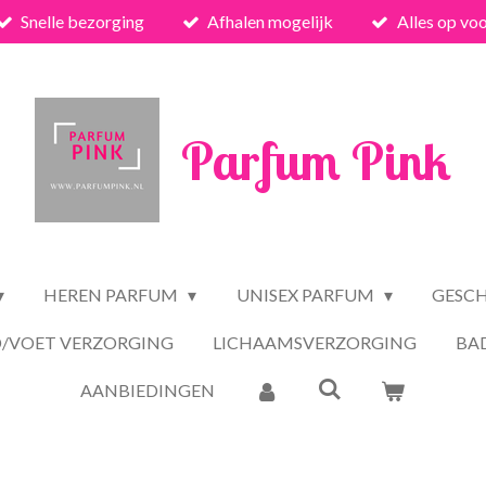
Snelle bezorging
Afhalen mogelijk
Alles op vo
Parfum Pink
HEREN PARFUM
UNISEX PARFUM
GESC
/VOET VERZORGING
LICHAAMSVERZORGING
BA
AANBIEDINGEN