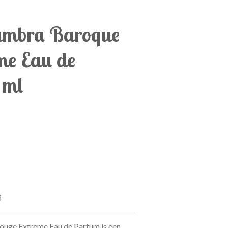
ambra Baroque
me Eau de
 ml
3
uge Extreme Eau de Parfum is een