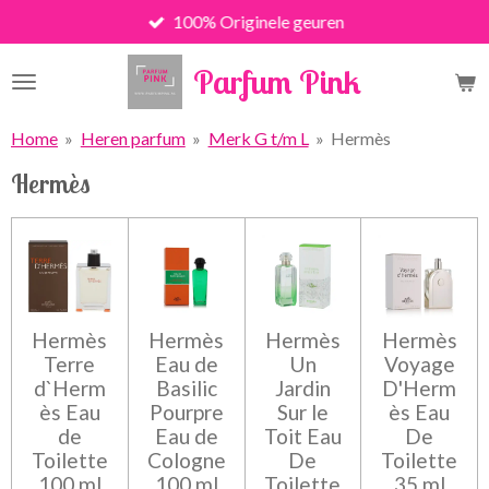
100% Originele geuren
Ga
direct
Parfum Pink
naar
de
hoofdinhoud
Home
»
Heren parfum
»
Merk G t/m L
»
Hermès
Hermès
Hermès
Hermès
Hermès
Hermès
Terre
Eau de
Un
Voyage
d`Herm
Basilic
Jardin
D'Herm
ès Eau
Pourpre
Sur le
ès Eau
de
Eau de
Toit Eau
De
Toilette
Cologne
De
Toilette
100 ml
100 ml
Toilette
35 ml