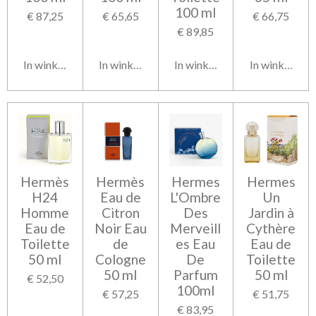
100 ml
€ 87,25
€ 65,65
€ 66,75
€ 89,85
In winkelwagen
In winkelwagen
In winkelwagen
In winkelwag
Hermès
Hermès
Hermes
Hermes
H24
Eau de
L'Ombre
Un
Homme
Citron
Des
Jardin à
Eau de
Noir Eau
Merveill
Cythère
Toilette
de
es Eau
Eau de
50 ml
Cologne
De
Toilette
50 ml
Parfum
50 ml
€ 52,50
100ml
€ 57,25
€ 51,75
€ 83,95